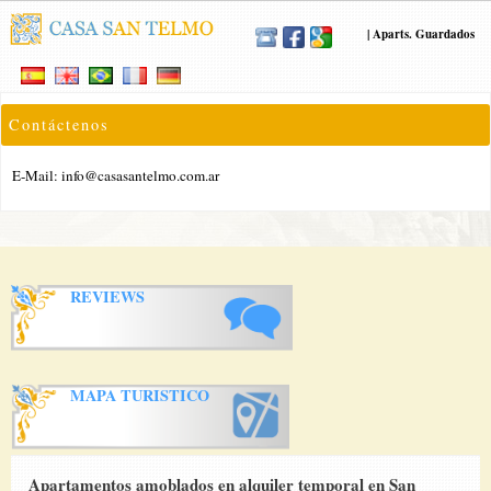
|
Aparts. Guardados
Contáctenos
E-Mail:
info@casasantelmo.com.ar
REVIEWS
MAPA TURISTICO
Apartamentos amoblados en alquiler temporal en San