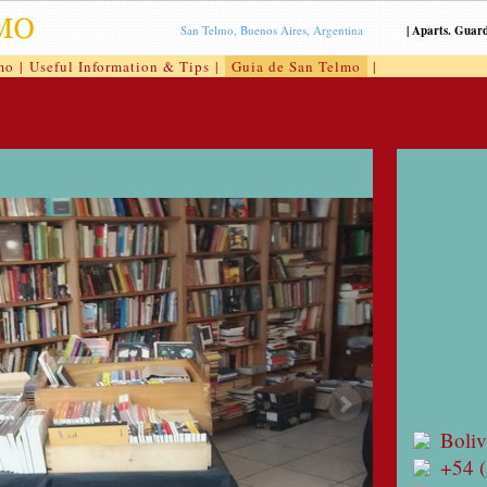
San Telmo, Buenos Aires, Argentina
|
Aparts. Guar
mo
|
Useful Information & Tips
|
Guia de San Telmo
|
Boliv
+54 