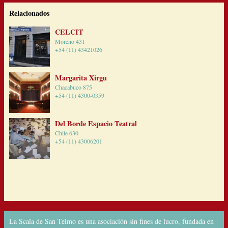
Relacionados
CELCIT
Moreno 431
+54 (11) 43421026
Margarita Xirgu
Chacabuco 875
+54 (11) 4300-0359
Del Borde Espacio Teatral
Chile 630
+54 (11) 43006201
La Scala de San Telmo es una asociación sin fines de lucro, fundada en