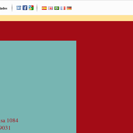
dados
nsa 1084
9031