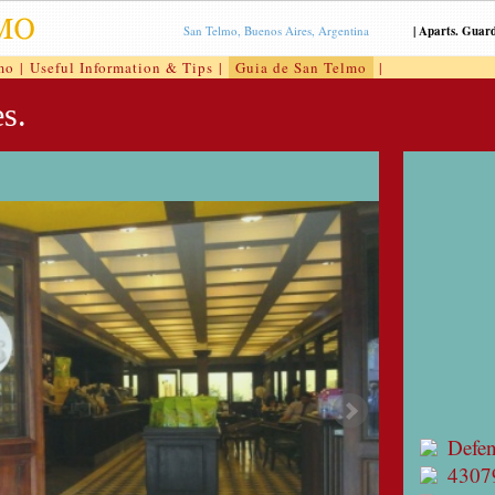
San Telmo, Buenos Aires, Argentina
|
Aparts. Guar
mo
|
Useful Information & Tips
|
Guia de San Telmo
|
s.
Defe
4307