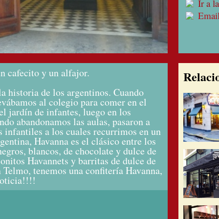
Ir a 
Emai
 cafecito y un alfajor.
Relaci
la historia de los argentinos. Cuando
levábamos al colegio para comer en el
el jardín de infantes, luego en los
ando abandonamos las aulas, pasaron a
 infantiles a los cuales recurrimos en un
entina, Havanna es el clásico entre los
 negros, blancos, de chocolate y dulce de
 conitos Havannets y barritas de dulce de
an Telmo, tenemos una confitería Havanna,
ticia!!!!