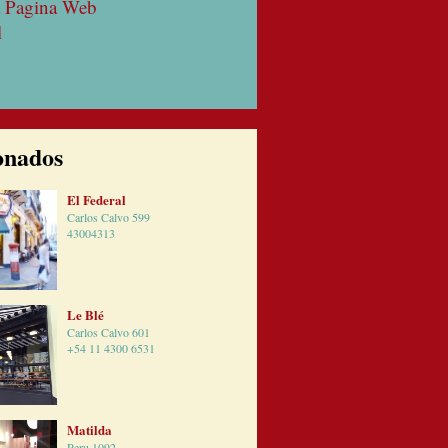
la Pagina Web
l
onados
El Federal
Carlos Calvo 599
43004313
Le Blé
Carlos Calvo 601
+54 11 4300 6531
Matilda
Peru 1092