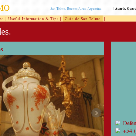
San Telmo, Buenos Aires, Argentina
|
Aparts. Guar
mo
|
Useful Information & Tips
|
Guia de San Telmo
|
es.
es
Defe
+54 