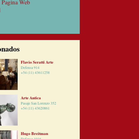
la Pagina Web
l
onados
Flavio Seratti Arte
Defensa 914
+54 (11) 43611258
Arte Antica
Pasaje San Lorenzo 352
+54 (11) 43620861
Hugo Breitman
Defensa 1016