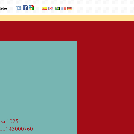
dados
nsa 1025
(11) 43000760