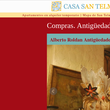
Apartamentos en alquiler temporario
|
Mapa de San Tel
Compras. Antigüedad
Alberto Roldan Antigüedad