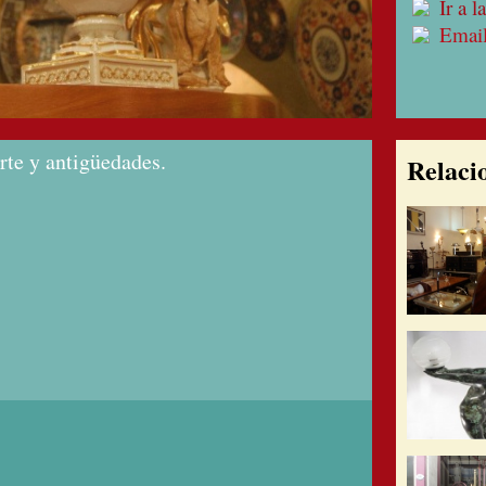
Ir a 
Emai
rte y antigüedades.
Relaci