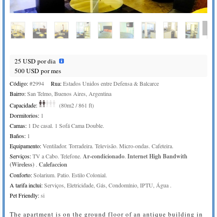
25 USD por dia
500 USD por mes
Código:
#2994
Rua:
Estados Unidos entre Defensa & Balcarce
Bairro:
San Telmo, Buenos Aires, Argentina
Capacidade:
(80m2 / 861 ft)
Dormitorios:
1
Camas:
1 De casal. 1 Sofá Cama Double.
Baños:
1
Equipamento:
Ventilador. Torradeira. Televisão. Micro-ondas. Cafeteira.
Serviços:
TV a Cabo. Telefone.
Ar-condicionado
.
Internet High Bandwith
(Wireless)
.
Calefaccion
Conforto:
Solarium. Patio. Estilo Colonial.
A tarifa inclui:
Serviços, Eletricidade, Gás, Condomínio, IPTU, Água .
Pet Friendly:
si
The apartment is on the ground floor of an antique building in