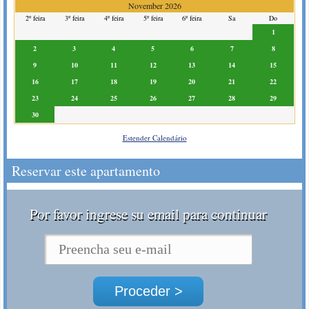
November 2026
2º feira
3º feira
4º feira
5º feira
6º feira
Sa
Do
1
2
3
4
5
6
7
8
9
10
11
12
13
14
15
16
17
18
19
20
21
22
23
24
25
26
27
28
29
30
Estender Calendário
Reservar este apartamento
Por favor ingrese su email para continuar