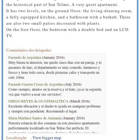
the historical part of San Telmo. A very quiet apartment.
It has two levels, on the ground floor: the living-dinning room,
a fully equipped kitchen, and a bathroom with a bathub. There
are also two small patios decorated with plants.
On the first floor, the bedroom with a double bed and an LCD
TV.
Comentários dos hóspedes
Facundo de Argentina
(January 2016)
Muy buena la atencion, me quede cinco dias con mi pareja, y lo
pasamos de lujo, el departamento es muy comodo, luminoso y
fresco y tiene todo cerca, desde pizzerias cafes y transporte en
solo 100m
Facundo Gaston Criseo de Argentina
(July 2016)
Como siempre, atentos en la reserva y el trato, ya es la segunda
vez que vuelvo a usar sus servicios!
DIEGO REYES de GUATEMALTECA
(March 2016)
Excelente ubicación y el dueño te ayuda en cualquier problema
y siempre esta pendiente. Recomiendo el lugar.
Maria Martinez Santos de Alemania
(January 2016)
Nuestra estancia de dos semanas en este precioso apartamento
perfectamente localizado en San Telmo fue perfecta. El
apartamento es muy espacioso, duplex y de techos muy altos,
Localização -
View bigger map
con dos pequeños patios llenos de plantas (algo oscuro la