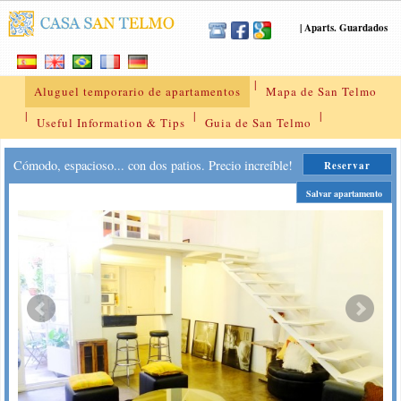
|
Aparts. Guardados
|
Aluguel temporario de apartamentos
Mapa de San Telmo
|
|
|
Useful Information & Tips
Guia de San Telmo
Cómodo, espacioso... con dos patios. Precio increíble!
Reservar
Salvar apartamento