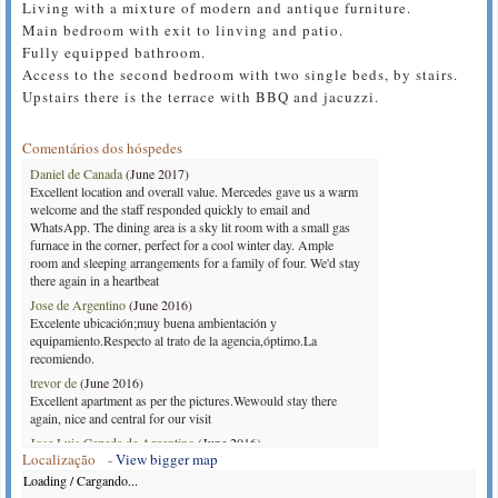
Living with a mixture of modern and antique furniture.
Main bedroom with exit to linving and patio.
Fully equipped bathroom.
Access to the second bedroom with two single beds, by stairs.
Upstairs there is the terrace with BBQ and jacuzzi.
Comentários dos hóspedes
Daniel de Canada
(June 2017)
Excellent location and overall value. Mercedes gave us a warm
welcome and the staff responded quickly to email and
WhatsApp. The dining area is a sky lit room with a small gas
furnace in the corner, perfect for a cool winter day. Ample
room and sleeping arrangements for a family of four. We'd stay
there again in a heartbeat
Jose de Argentino
(June 2016)
Excelente ubicación;muy buena ambientación y
equipamiento.Respecto al trato de la agencia,óptimo.La
recomiendo.
trevor de
(June 2016)
Excellent apartment as per the pictures.Wewould stay there
again, nice and central for our visit
Jose Luis Cepeda de Argentino
(June 2016)
Localização -
View bigger map
Excelente ubicación,entorno y comodidades. Respecto a la
agencia, es ya un buen hábito para mí confiar mi estadía a Casa
Loading / Cargando...
San Telmo.Impecables anfitriones de Bs.As.Altamente