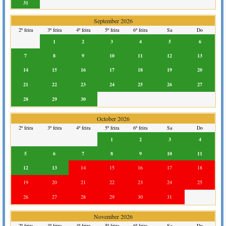
31
September 2026
2º feira
3º feira
4º feira
5º feira
6º feira
Sa
Do
1
2
3
4
5
6
7
8
9
10
11
12
13
14
15
16
17
18
19
20
21
22
23
24
25
26
27
28
29
30
October 2026
2º feira
3º feira
4º feira
5º feira
6º feira
Sa
Do
1
2
3
4
5
6
7
8
9
10
11
12
13
14
15
16
17
18
19
20
21
22
23
24
25
26
27
28
29
30
31
November 2026
2º feira
3º feira
4º feira
5º feira
6º feira
Sa
Do