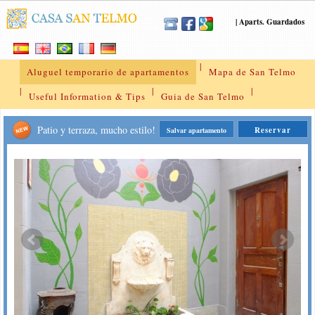
|
Aparts. Guardados
|
Aluguel temporario de apartamentos
Mapa de San Telmo
|
|
|
Useful Information & Tips
Guia de San Telmo
Patio y terraza, mucho estilo!
Reservar
Salvar apartamento