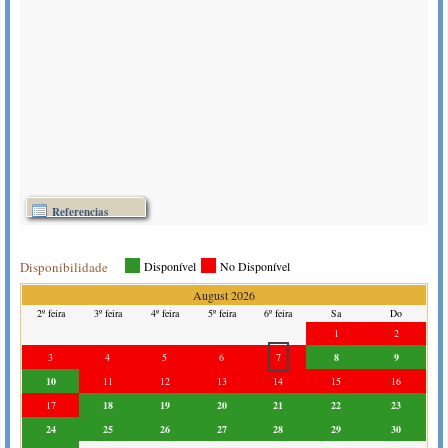
recomendables.
Elsa de Switzerland
(October 2015)
Very nice apartment, with a wonderful decoration. Location is
also great to access various parts of the city. A few more cups
for coffee would be useful.
View all
Reviews
Referencias
Disponibilidade
Disponível
No Disponível
August 2026
2º feira
3º feira
4º feira
5º feira
6º feira
Sa
Do
1
2
3
4
5
6
7
8
9
10
11
12
13
14
15
16
17
18
19
20
21
22
23
24
25
26
27
28
29
30