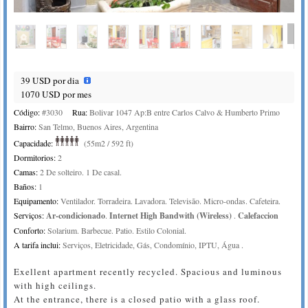
39 USD por dia
1070 USD por mes
Código:
#3030
Rua:
Bolivar 1047 Ap:B entre Carlos Calvo & Humberto Primo
Bairro:
San Telmo, Buenos Aires, Argentina
Capacidade:
(55m2 / 592 ft)
Dormitorios:
2
Camas:
2 De solteiro. 1 De casal.
Baños:
1
Equipamento:
Ventilador. Torradeira. Lavadora. Televisão. Micro-ondas. Cafeteira.
Serviços:
Ar-condicionado
.
Internet High Bandwith (Wireless)
.
Calefaccion
Conforto:
Solarium. Barbecue. Patio. Estilo Colonial.
A tarifa inclui:
Serviços, Eletricidade, Gás, Condomínio, IPTU, Água .
Exellent apartment recently recycled. Spacious and luminous
with high ceilings.
At the entrance, there is a closed patio with a glass roof.