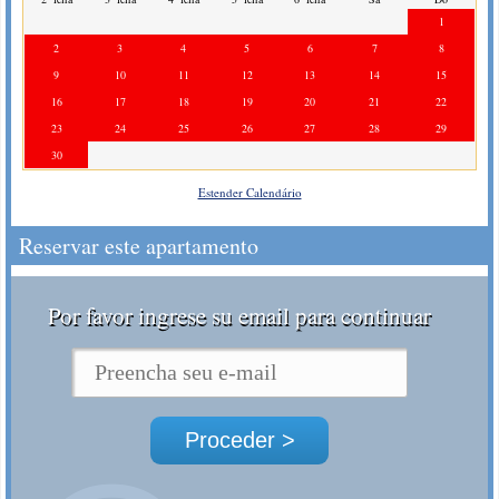
1
2
3
4
5
6
7
8
9
10
11
12
13
14
15
16
17
18
19
20
21
22
23
24
25
26
27
28
29
30
Estender Calendário
Reservar este apartamento
Por favor ingrese su email para continuar