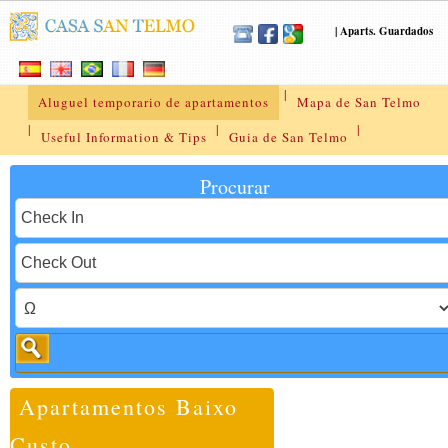
|
Aparts. Guardados
|
Aluguel temporario de apartamentos
Mapa de San Telmo
|
|
|
Useful Information & Tips
Guia de San Telmo
Procurar
Apartamentos Baixo
Custo