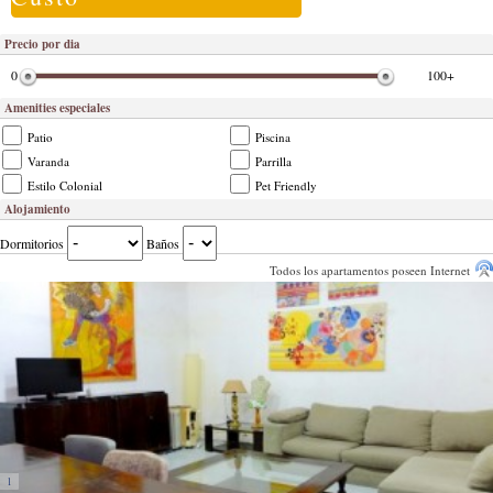
Precio por dia
0
100+
Amenities especiales
Patio
Piscina
Varanda
Parrilla
Estilo Colonial
Pet Friendly
Alojamiento
Dormitorios
Baños
Todos los apartamentos poseen Internet
1