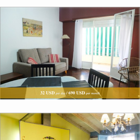
32 USD
690 USD
/
per day
per month