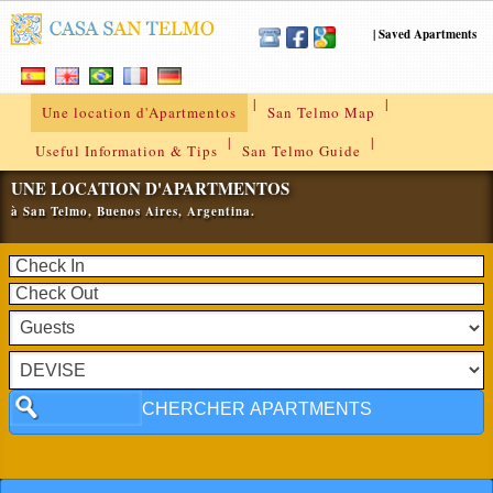
|
Saved Apartments
|
|
Une location d'Apartmentos
San Telmo Map
|
|
Useful Information & Tips
San Telmo Guide
UNE LOCATION D'APARTMENTOS
à San Telmo, Buenos Aires, Argentina.