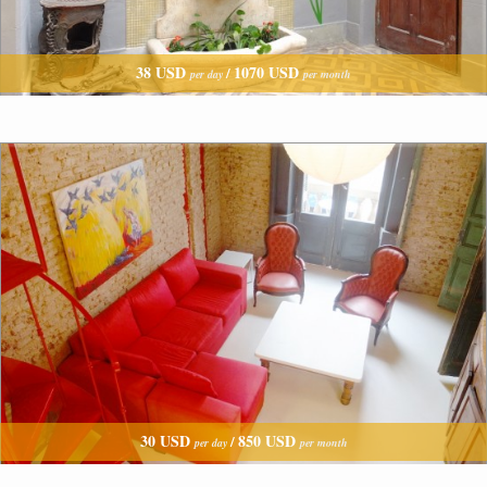
38 USD
1070 USD
/
per day
per month
30 USD
850 USD
/
per day
per month