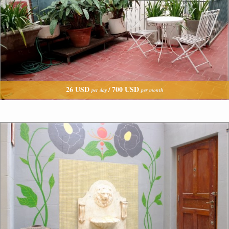
26 USD
700 USD
/
per day
per month