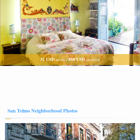
31 USD
850 USD
/
per day
per month
San Telmo Neighborhood Photos