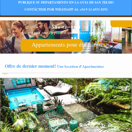
PUBLIQUE SU DEPARTAMENTO EN LA GUIA DE SAN TELMO
CONTÁCTESE POR WHATSAPP AL +54 9 11 6551 0291
Saviez-vous
que nos prix sont en pesos et que les taxes sont incluses?
Appartements pour étudiants
Offre de dernier moment!
Une location d'Apartmentos