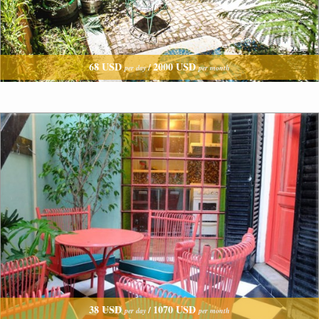
68 USD
2000 USD
/
per day
per month
38 USD
1070 USD
/
per day
per month