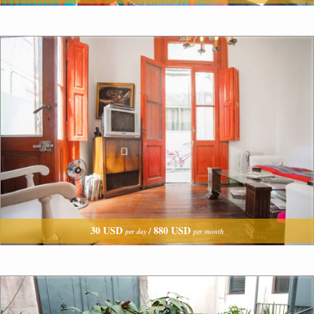
30 USD
880 USD
/
per day
per month